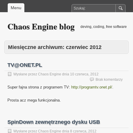
Menu
Chaos Engine blog
deving, coding, free software
Miesięczne archiwum:
czerwiec 2012
TV@ONET.PL
Wysłane przez
Chaos Engine
dnia
10 czerwca, 2012
Brak komentarzy
Super fajna strona z programem TV:
http://programtv.onet.pl/
.
Prosta acz mega funkcjonalna.
SpinDown zewnętrznego dysku USB
Wysłane przez
Chaos Engine
dnia
8 czerwca, 2012