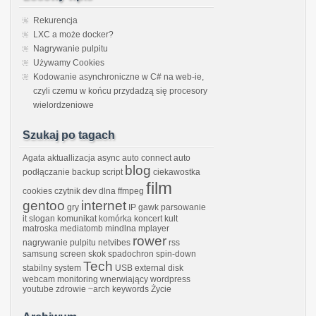
Rekurencja
LXC a może docker?
Nagrywanie pulpitu
Używamy Cookies
Kodowanie asynchroniczne w C# na web-ie,
czyli czemu w końcu przydadzą się procesory
wielordzeniowe
Szukaj po tagach
Agata
aktuallizacja
async
auto connect
auto
blog
podłączanie
backup script
ciekawostka
film
cookies
czytnik
dev
dlna
ffmpeg
gentoo
internet
gry
IP gawk parsowanie
it slogan
komunikat
komórka
koncert kult
matroska
mediatomb
mindlna
mplayer
rower
nagrywanie pulpitu
netvibes
rss
samsung
screen
skok
spadochron
spin-down
Tech
stabilny system
USB external disk
webcam monitoring
wnerwiający
wordpress
youtube
zdrowie
~arch keywords
Życie