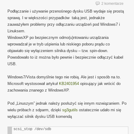
2 komentarze
Podłączanie i używanie przenośnego dysku USB wydaje się prostą
sprawą. I w większości przypadków taką jest, jednakże
zauważyłem problemy przy odłączaniu urządzeń pod Windows7 i
Linuksem.
WindowsXP po bezpiecznym odmo(u)ntowaniu urządzania
wprowadzał je w tryb uśpienia lub niskiego poboru prądu co
objawiało się wyłączeniem silnika dysku – tzw. spin-down.
Powodowało to iż można było pewnie i bezpiecznie odłączyć kabel
USB.
Windows7/Vista domyślnie tego nie robią. Ale jest i sposób na to.
Microsoft wystosował artykuł
KB2401954
opisujący jak wrócić do
zachowania znanego z WindowsXP.
Pod „Linuszym” jednak należy posłużyć się innym rozwiązaniem. Po
wielu próbach z sdparm, dzięki
sg3gutils
ostatecznie udało mi się
wyłączać silnik dysku USB komendą
scsi_stop /dev/sdb