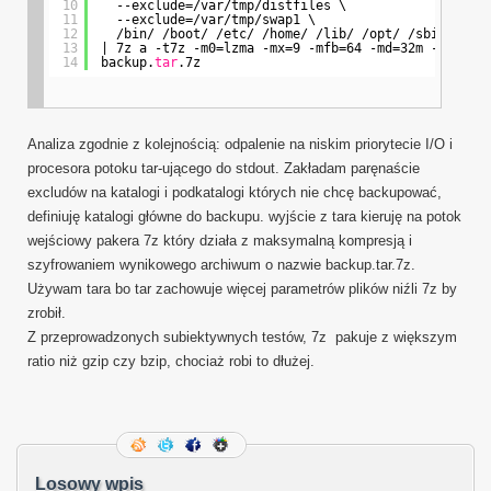
10
--exclude=
/var/tmp/distfiles
\
11
--exclude=
/var/tmp/swap1
\
12
/bin/
/boot/
/etc/
/home/
/lib/
/opt/
/sbin/
/us
13
| 7z a -t7z -m0=lzma -mx=9 -mfb=64 -md=32m -ms=on 
14
backup.
tar
.7z
Analiza zgodnie z kolejnością: odpalenie na niskim priorytecie I/O i
procesora potoku tar-ującego do stdout. Zakładam paręnaście
excludów na katalogi i podkatalogi których nie chcę backupować,
definiuję katalogi główne do backupu. wyjście z tara kieruję na potok
wejściowy pakera 7z który działa z maksymalną kompresją i
szyfrowaniem wynikowego archiwum o nazwie backup.tar.7z.
Używam tara bo tar zachowuje więcej parametrów plików niźli 7z by
zrobił.
Z przeprowadzonych subiektywnych testów, 7z pakuje z większym
ratio niż gzip czy bzip, chociaż robi to dłużej.
Losowy wpis