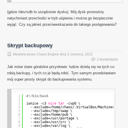
(gdzie /dev/sdb to urządzenie dysku). Mój dysk przenośny
natychmiast przechodzi w tryb uśpienia i można go bezpiecznie
wyjąć. Czy są jakieś przeciwwskazania do takiego postępowania?
Skrypt backupowy
Wysłane przez
Chaos Engine
dnia
2 czerwca, 2012
2 komentarze
Jak mówi stare góralskie przysłowie: ludzie dzielą się na tych co
robią backupy, i tych co je będą robić. Tym samym przedstawiam
mój super prosty skrypt do backupowania systemu.
1
#!/bin/bash
2
3
ionice -c3 
nice
tar
-cvpO \
4
--exclude=
/home/chaos/
.VirtualBox
/Machines
\
5
--exclude=
/tmp/swap
\
6
--exclude=
/home/pub
\
7
--exclude=
/usr/portage
\
8
--exclude=
/usr/src
\
9
--exclude=
/var/log
\