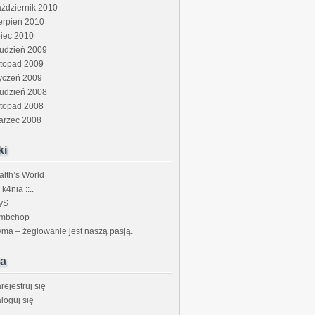
ździernik 2010
erpień 2010
piec 2010
rudzień 2009
stopad 2009
yczeń 2009
rudzień 2008
stopad 2008
arzec 2008
ki
lth’s World
: k4nia ::..
yS
ambchop
ma – żeglowanie jest naszą pasją.
a
rejestruj się
loguj się