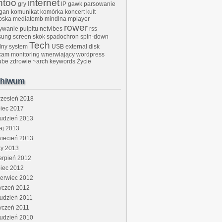
ntoo
internet
gry
IP gawk parsowanie
ogan
komunikat
komórka
koncert kult
oska
mediatomb
mindlna
mplayer
rower
ywanie pulpitu
netvibes
rss
sung
screen
skok
spadochron
spin-down
Tech
ilny system
USB external disk
am monitoring
wnerwiający
wordpress
ube
zdrowie
~arch keywords
Życie
chiwum
rzesień 2018
piec 2017
rudzień 2013
0 -f matroska -acodec ac3 
"$1"
&amp;amp;amp;amp; PIDvideo=$!
aj 2013
wiecień 2013
ty 2013
erpień 2012
piec 2012
zerwiec 2012
yczeń 2012
udzień 2011
yczeń 2011
rudzień 2010