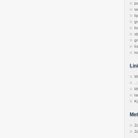
pa
si
li
g
li
st
g
li
m
Lin
Wa
..:
M
l
Ky
Met
Za
Za