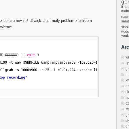
ge
it sl
matr
nagr
cz obrazu również dźwięk. Jest mały problem z brakiem
sam
świetne:
stab
webc
yout
Ar
ME.XXXXXX) || 
exit
1
w
4100 -t wav $SNDFILE &amp;amp;amp;amp; PIDaudio=$!
li
g
x11grab -s 1600x900 -r 25 -i :0.0+,224 -vcodec libx264 -threads 
m
top recording"
k
lu
si
li
c
st
gr
st
g