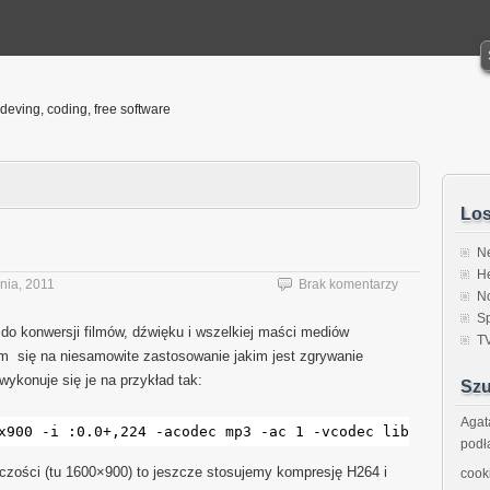
deving, coding, free software
Los
Ne
He
nia, 2011
Brak komentarzy
N
S
do konwersji filmów, dźwięku i wszelkiej maści mediów
T
m się na niesamowite zastosowanie jakim jest zgrywanie
ykonuje się je na przykład tak:
Szu
Agat
x900 -i :0.0+,224 -acodec mp3 -ac 1 -vcodec libx264 -thr
podł
lczości (tu 1600×900) to jeszcze stosujemy kompresję H264 i
cook