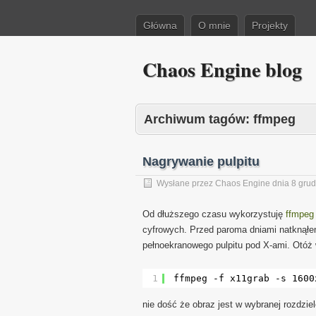
Główna
O mnie
Projekty
Chaos Engine blog
Archiwum tagów:
ffmpeg
Nagrywanie pulpitu
Wysłane przez
Chaos Engine
dnia
8 grud
Od dłuższego czasu wykorzystuję
ffmpeg
cyfrowych. Przed paroma dniami natknąłe
pełnoekranowego pulpitu pod X-ami. Otóż w
1
ffmpeg -f x11grab -s 1600
nie dość że obraz jest w wybranej rozdzie