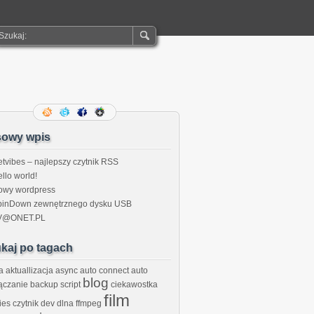
owy wpis
tvibes – najlepszy czytnik RSS
llo world!
owy wordpress
pinDown zewnętrznego dysku USB
V@ONET.PL
kaj po tagach
a
aktuallizacja
async
auto connect
auto
eads 4 -f matroska capture.mkv
blog
ączanie
backup script
ciekawostka
film
ies
czytnik
dev
dlna
ffmpeg