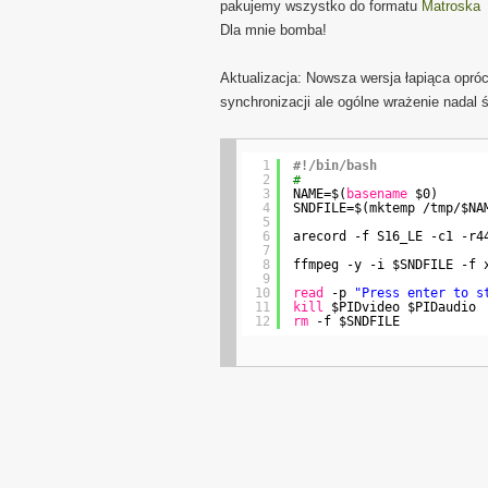
pakujemy wszystko do formatu
Matroska
Dla mnie bomba!
Aktualizacja: Nowsza wersja łapiąca opró
synchronizacji ale ogólne wrażenie nadal 
1
#!/bin/bash
2
#
3
NAME=$(
basename
$0)
4
SNDFILE=$(mktemp 
/tmp/
$NA
5
6
arecord -f S16_LE -c1 -r4
7
8
ffmpeg -y -i $SNDFILE -f 
9
10
read
-p 
"Press enter to s
11
kill
$PIDvideo $PIDaudio
12
rm
-f $SNDFILE