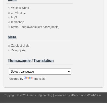
Walth’s World
..:: k4nia ::..
MyS
lambchop
Kyma – żeglowanie jest naszą pasją.
Meta
Zarejestruj się
Zaloguj się
Tłumaczenie / Translation
Powered by
Translate
Copyright © 2026 Chaos Engine blog | Powered by
zBench
and
WordPress