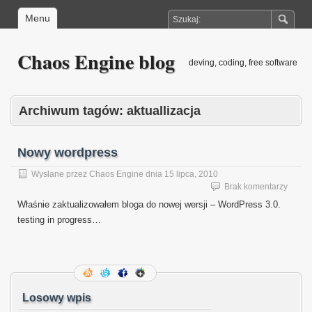
Menu
Chaos Engine blog
deving, coding, free software
Archiwum tagów:
aktuallizacja
Nowy wordpress
Wysłane przez
Chaos Engine
dnia
15 lipca, 2010
Brak komentarzy
Właśnie zaktualizowałem bloga do nowej wersji – WordPress 3.0.
testing in progress…
Losowy wpis