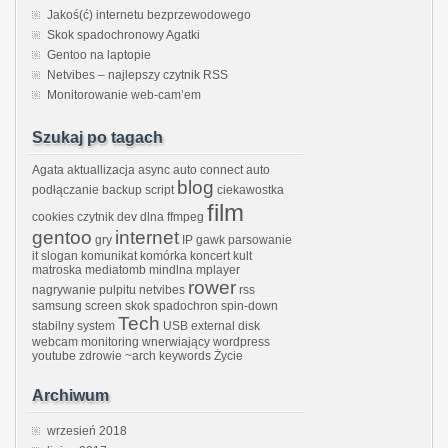
Jakoś(ć) internetu bezprzewodowego
Skok spadochronowy Agatki
Gentoo na laptopie
Netvibes – najlepszy czytnik RSS
Monitorowanie web-cam’em
Szukaj po tagach
Agata
aktuallizacja
async
auto connect
auto
blog
podłączanie
backup script
ciekawostka
film
cookies
czytnik
dev
dlna
ffmpeg
gentoo
internet
gry
IP gawk parsowanie
it slogan
komunikat
komórka
koncert kult
matroska
mediatomb
mindlna
mplayer
rower
nagrywanie pulpitu
netvibes
rss
samsung
screen
skok
spadochron
spin-down
Tech
stabilny system
USB external disk
webcam monitoring
wnerwiający
wordpress
youtube
zdrowie
~arch keywords
Życie
Archiwum
wrzesień 2018