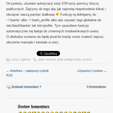
Oczywista, używam autoryzacji sesji SSH przy pomocy kluczy
publicznych. Dążymy do tego aby jak najmniej niepotrzebnie klikać i
obciążać naszą pamięć białkową
Funkcję tą doklejamy do
~/.bashrc albo ~/.bash_profile albo aby używać tego globalnie do
/etc/bash/bashrc lub /etc/profile. Tym sposobem funkcja
automatycznie się ładuje do zmiennych środowiskowych usera.
O obsłudze screena nie będę pisał bo każdy może znaleźć lepsze,
obszerne manuale i tutoriale w sieci.
Linux
,
Ogólne
auto connect
,
auto podłączanie
,
screen
←
Netvibes – najlepszy czytnik
Używamy Cookies
→
RSS
Zostawić komentarz ?
0 Komentarze.
Zostaw komentarz