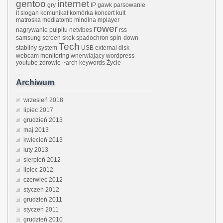
gentoo
internet
gry
IP gawk parsowanie
it slogan
komunikat
komórka
koncert kult
matroska
mediatomb
mindlna
mplayer
rower
nagrywanie pulpitu
netvibes
rss
samsung
screen
skok
spadochron
spin-down
Tech
stabilny system
USB external disk
webcam monitoring
wnerwiający
wordpress
youtube
zdrowie
~arch keywords
Życie
Archiwum
wrzesień 2018
lipiec 2017
grudzień 2013
maj 2013
kwiecień 2013
luty 2013
sierpień 2012
lipiec 2012
czerwiec 2012
styczeń 2012
grudzień 2011
styczeń 2011
grudzień 2010