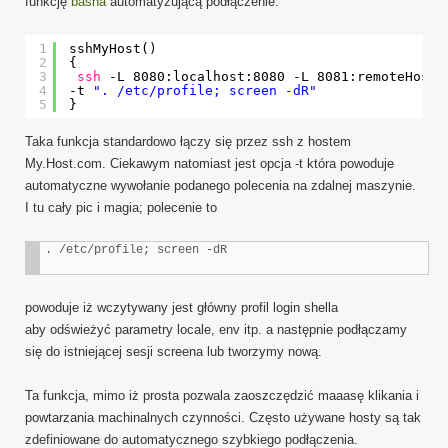
funkcję
basha
automatyzującą podłączenie:
1
sshMyHost()
2
{
3
ssh
-L 8080:localhost:8080 -L 8081:remoteHost:
4
-t 
". /etc/profile; screen -dR"
5
}
Taka funkcja standardowo łączy się przez ssh z hostem
My.Host.com. Ciekawym natomiast jest opcja -t która powoduje
automatyczne wywołanie podanego polecenia na zdalnej maszynie.
I tu cały pic i magia; polecenie to
. /etc/profile; screen -dR
powoduje iż wczytywany jest główny profil login shella
aby odświeżyć parametry locale, env itp. a następnie podłączamy
się do istniejącej sesji screena lub tworzymy nową.
Ta funkcja, mimo iż prosta pozwala zaoszczędzić maaasę klikania i
powtarzania machinalnych czynności. Często używane hosty są tak
zdefiniowane do automatycznego szybkiego podłączenia.