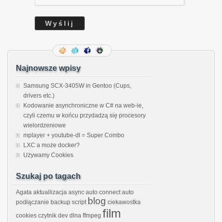
Najnowsze wpisy
Samsung SCX-3405W in Gentoo (Cups,
drivers etc.)
Kodowanie asynchroniczne w C# na web-ie,
czyli czemu w końcu przydadzą się procesory
wielordzeniowe
mplayer + youtube-dl = Super Combo
LXC a może docker?
Używamy Cookies
Szukaj po tagach
Agata
aktuallizacja
async
auto connect
auto
blog
podłączanie
backup script
ciekawostka
film
cookies
czytnik
dev
dlna
ffmpeg