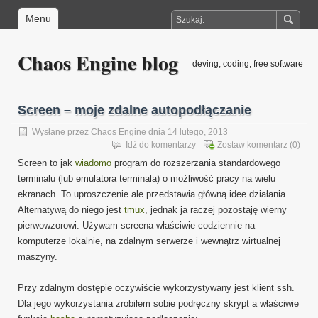
Menu
Chaos Engine blog
deving, coding, free software
Screen – moje zdalne autopodłączanie
Wysłane przez
Chaos Engine
dnia 14 lutego, 2013
Idź do komentarzy
Zostaw komentarz
(0)
Screen to jak
wiadomo
program do rozszerzania standardowego
terminalu (lub emulatora terminala) o możliwość pracy na wielu
ekranach. To uproszczenie ale przedstawia główną idee działania.
Alternatywą do niego jest
tmux
, jednak ja raczej pozostaję wierny
pierwowzorowi. Używam screena właściwie codziennie na
komputerze lokalnie, na zdalnym serwerze i wewnątrz wirtualnej
maszyny.
Przy zdalnym dostępie oczywiście wykorzystywany jest klient ssh.
Dla jego wykorzystania zrobiłem sobie podręczny skrypt a właściwie