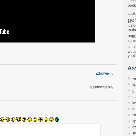
podł
cook
ge
it sl
matr
nagr
sam
stab
webc
yout
Ar
Zdrowie
→
w
li
0 Komentarze.
g
m
k
lu
si
li
c
st