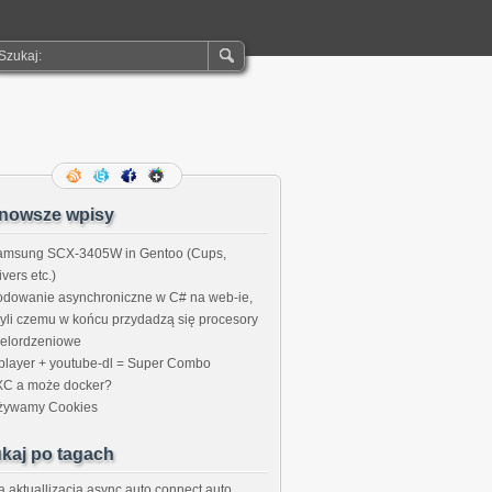
nowsze wpisy
amsung SCX-3405W in Gentoo (Cups,
ivers etc.)
odowanie asynchroniczne w C# na web-ie,
yli czemu w końcu przydadzą się procesory
ielordzeniowe
layer + youtube-dl = Super Combo
XC a może docker?
żywamy Cookies
kaj po tagach
a
aktuallizacja
async
auto connect
auto