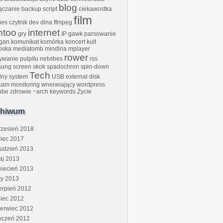
blog
ączanie
backup script
ciekawostka
film
ies
czytnik
dev
dlna
ffmpeg
ntoo
internet
gry
IP gawk parsowanie
ogan
komunikat
komórka
koncert kult
oska
mediatomb
mindlna
mplayer
rower
ywanie pulpitu
netvibes
rss
sung
screen
skok
spadochron
spin-down
Tech
ilny system
USB external disk
am monitoring
wnerwiający
wordpress
ube
zdrowie
~arch keywords
Życie
chiwum
rzesień 2018
piec 2017
rudzień 2013
aj 2013
wiecień 2013
ty 2013
erpień 2012
piec 2012
zerwiec 2012
yczeń 2012