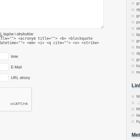
gr
st
g
pa
si
L
tagów i atrybutów:
li
itle=""> <acronym title=""> <b> <blockquote
g
datetime=""> <em> <i> <q cite=""> <s> <strike>
li
st
Imie
g
li
E-Mail
m
URL strony
Lin
Wa
..:
M
l
Ky
Met