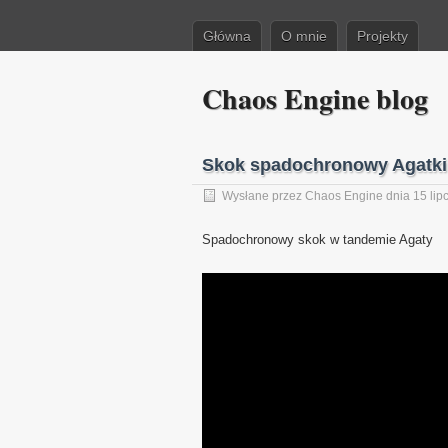
Główna
O mnie
Projekty
Chaos Engine blog
Skok spadochronowy Agatki
Wysłane przez
Chaos Engine
dnia 15 lip
Spadochronowy skok w tandemie Agaty