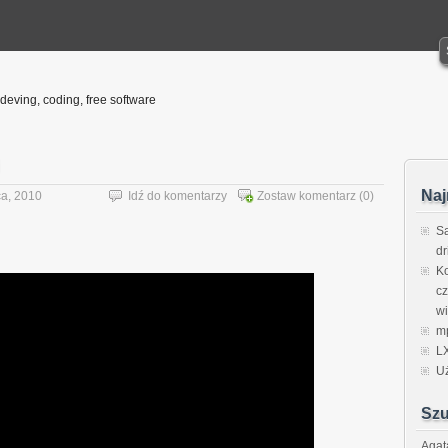
deving, coding, free software
Naj
ca, 2010
Idź do komentarzy
Zostaw komentarz
(0)
S
dr
K
cz
w
mp
L
U
Szu
Agat