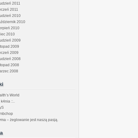
udzień 2011
yczeń 2011
rudzień 2010
ździernik 2010
erpień 2010
piec 2010
rudzień 2009
stopad 2009
yczeń 2009
rudzień 2008
stopad 2008
arzec 2008
ki
lth’s World
: k4nia ::..
yS
ambchop
ma – żeglowanie jest naszą pasją.
a