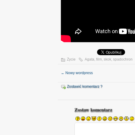
Życie
Agata
,
film
,
skok
,
spadochron
←
Nowy wordpress
Zostawić komentarz ?
Zostaw komentarz